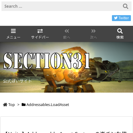
Twitter
メニュー
サイドバー
前へ
次へ
検索
公式ぽいサイト
Top
>
Addressables.LoadAsset