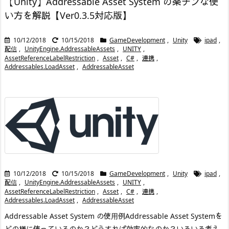
【Unity】Addressable Asset System の楽チンな使
い方を解説【Ver0.3.5対応版】
10/12/2018
10/15/2018
GameDevelopment
,
Unity
ipad
,
配信
,
UnityEngine.AddressableAssets
,
UNITY
,
AssetReferenceLabelRestriction
,
Asset
,
C#
,
連携
,
Addressables.LoadAsset
,
AddressableAsset
10/12/2018
10/15/2018
GameDevelopment
,
Unity
ipad
,
配信
,
UnityEngine.AddressableAssets
,
UNITY
,
AssetReferenceLabelRestriction
,
Asset
,
C#
,
連携
,
Addressables.LoadAsset
,
AddressableAsset
Addressable Asset System の使用例
Addressable Asset Systemを
どの様に使っているのか？どうすれば効率的なのか？いろいろ考え