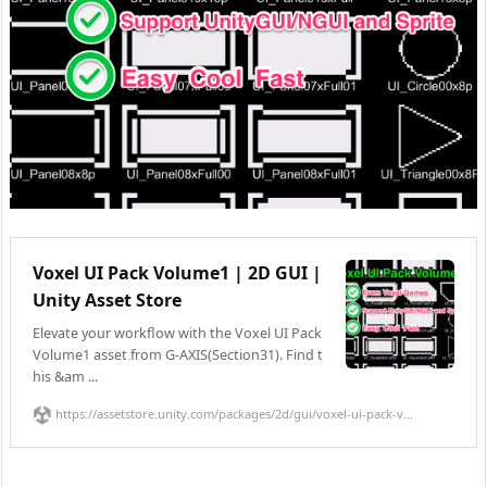
Voxel UI Pack Volume1 | 2D GUI |
Unity Asset Store
Elevate your workflow with the Voxel UI Pack
Volume1 asset from G-AXIS(Section31). Find t
his &am ...
https://assetstore.unity.com/packages/2d/gui/voxel-ui-pack-v...