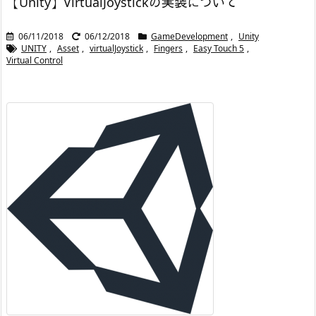
【Unity】VirtualJoystickの実装について
06/11/2018
06/12/2018
GameDevelopment
,
Unity
UNITY
,
Asset
,
virtualJoystick
,
Fingers
,
Easy Touch 5
,
Virtual Control