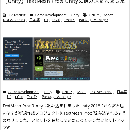
【Unity】TextMesh ProがUnityに組み込まれました
08/07/2018
GameDevelopment
,
Unity
UNITY
,
Asset
,
TextMeshPRO
,
日本語
,
UI
,
uGui
,
TextFX
,
Package Manager
GameDevelopment
,
Unity
UNITY
,
Asset
,
TextMeshPRO
,
日本語
,
UI
,
uGui
,
TextFX
,
Package Manager
TextMesh ProがUnityに組み込まれました
Unity 2018.2からだと思
いますが新規作成プロジェクトにTextMesh Proが組み込まれるよう
になりました。
アセットを追加していたころと少しだけセットアッ
プの ...