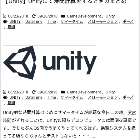
【Unity】Unityにて時間計算をするときのまとめ
08/23/2018
09/20/2018
GameDevelopment
,
Unity
UNITY
,
DateTime
,
Time
,
サマータイム
,
スローモーション
,
ポーズ
,
時間
08/23/2018
09/20/2018
GameDevelopment
,
Unity
UNITY
,
DateTime
,
Time
,
サマータイム
,
スローモーション
,
ポーズ
,
時間
Unity的な時間計算はじめに
サマータイムが話題な今日この頃。突然
時間がずれることは、Unityに限らずコンピュータには面倒な事案で
す。でもたぶんOS側でうまくやってくれるはず。業務システムを扱
ってる頃ならちゃんとテストしないと・・・ ...